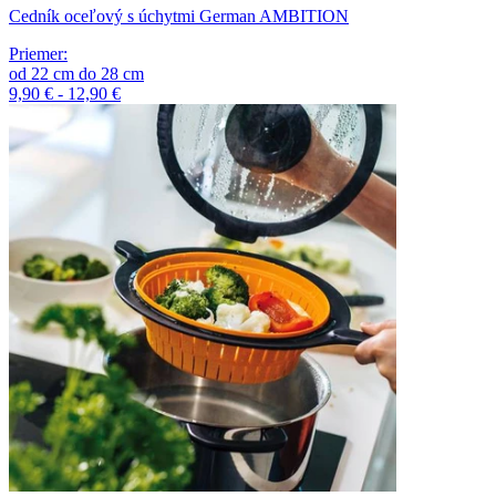
Cedník oceľový s úchytmi German AMBITION
Priemer
:
od
22
cm
do
28
cm
9,90 € - 12,90 €