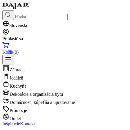
Slovensko
Prihlásiť sa
Košík
(0)
Záhrada
Jedáleň
Kuchyňa
Dekorácie a organizácia bytu
Domácnosť, kúpeľňa a upratovanie
Promocje
Outlet
Inšpirácie
Kontakt