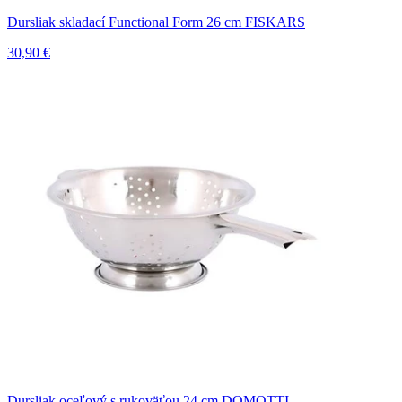
Dursliak skladací Functional Form 26 cm FISKARS
30,90 €
Dursliak oceľový s rukoväťou 24 cm DOMOTTI