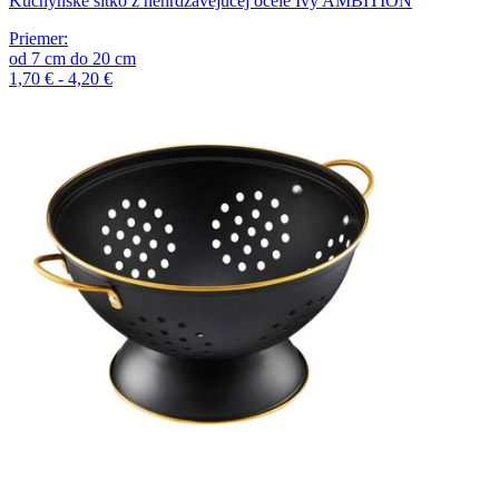
Kuchynské sitko z nehrdzavejúcej ocele Ivy AMBITION
Priemer
:
od
7
cm
do
20
cm
1,70 € - 4,20 €