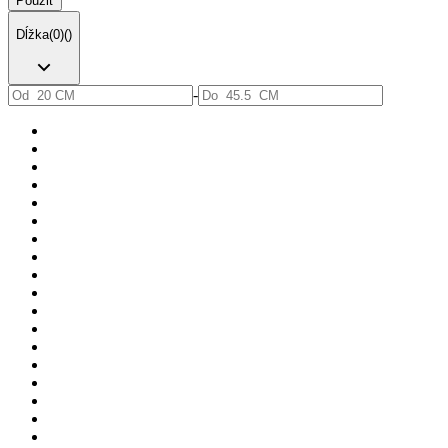
Použiť
Dĺžka
(
0
)
(
)
-