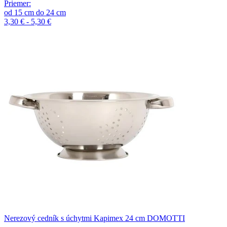
Priemer
:
od
15
cm
do
24
cm
3,30 € - 5,30 €
Nerezový cedník s úchytmi Kapimex 24 cm DOMOTTI