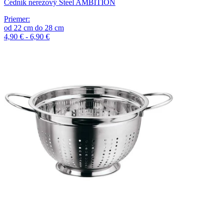
Cedník nerezový Steel AMBITION
Priemer
:
od
22
cm
do
28
cm
4,90 € - 6,90 €