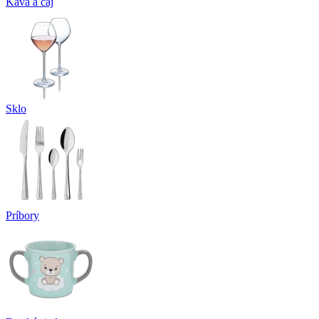
Káva a čaj
Sklo
Príbory