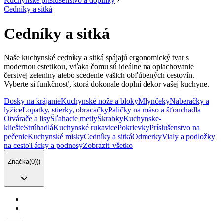
Kuchynské príslušenstvo a doplnky
Cedníky a sitká
Cedníky a sitká
Naše kuchynské cedníky a sitká spájajú ergonomický tvar s
modernou estetikou, vďaka čomu sú ideálne na oplachovanie
čerstvej zeleniny alebo scedenie vašich obľúbených cestovín.
Vyberte si funkčnosť, ktorá dokonale doplní dekor vašej kuchyne.
Dosky na krájanie
Kuchynské nože a bloky
Mlynčeky
Naberačky a
lyžice
Lopatky, stierky, obracačky
Paličky na mäso a šťouchadla
Otvárače a lisy
Šľahacie metly
Škrabky
Kuchynske-
kliešte
Strúhadlá
Kuchynské rukavice
Pokrievky
Príslušenstvo na
pečenie
Kuchynské misky
Cedníky a sitká
Odmerky
Vialy a podložky
na cesto
Tácky a podnosy
Zobraziť všetko
Značka
(
0
)
(
)