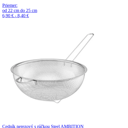
Priemer
:
od
22
cm
do
25
cm
6,90 € - 8,40 €
Cedník nerezový s rúčkou Steel AMBITION