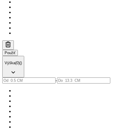
Použiť
Výška
(
0
)
(
)
-