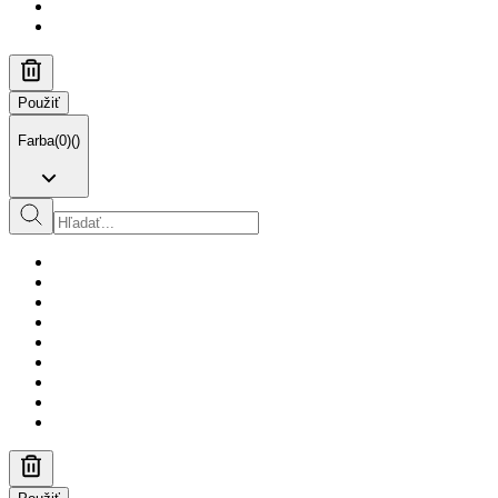
Použiť
Farba
(
0
)
(
)