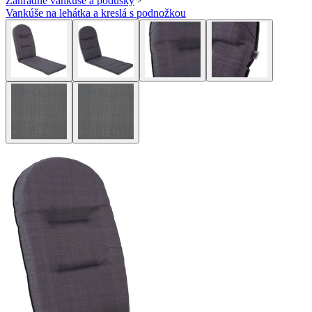
Záhradné vankúše a podušky
Vankúše na lehátka a kreslá s podnožkou