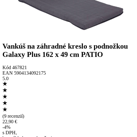
Vankúš na záhradné kreslo s podnožkou
Galaxy Plus 162 x 49 cm PATIO
Kód
467821
EAN
5904134092175
5.0
(
9 recenzií
)
22,90 €
-
4
%
s DPH
,