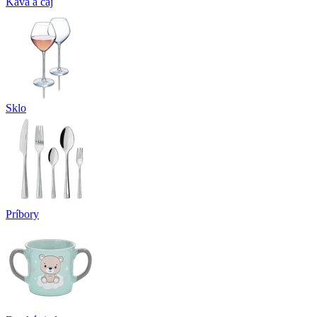
Káva a čaj
Sklo
Príbory