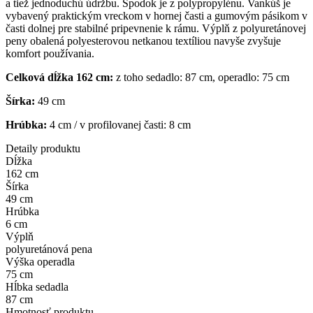
a tiež jednoduchú údržbu. Spodok je z polypropylénu. Vankúš je
vybavený praktickým vreckom v hornej časti a gumovým pásikom v
časti dolnej pre stabilné pripevnenie k rámu. Výplň z polyuretánovej
peny obalená polyesterovou netkanou textíliou navyše zvyšuje
komfort používania.
Celková dĺžka 162 cm:
z toho sedadlo: 87 cm, operadlo: 75 cm
Šírka:
49 cm
Hrúbka:
4 cm / v profilovanej časti: 8 cm
Detaily produktu
Dĺžka
162 cm
Šírka
49 cm
Hrúbka
6 cm
Výplň
polyuretánová pena
Výška operadla
75 cm
Hĺbka sedadla
87 cm
Hmotnosť produktu