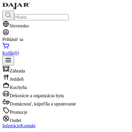
Slovensko
Prihlásiť sa
Košík
(0)
Záhrada
Jedáleň
Kuchyňa
Dekorácie a organizácia bytu
Domácnosť, kúpeľňa a upratovanie
Promocje
Outlet
Inšpirácie
Kontakt