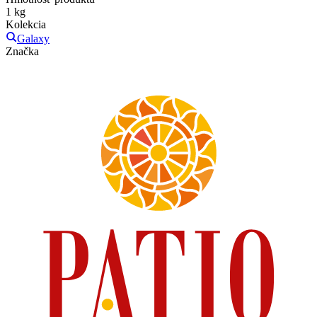
1 kg
Kolekcia
Galaxy
Značka