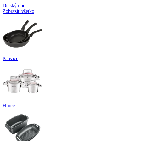
Detský riad
Zobraziť všetko
Panvice
Hrnce