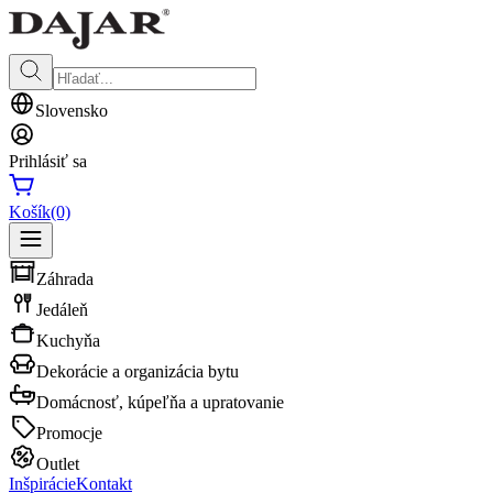
Slovensko
Prihlásiť sa
Košík
(0)
Záhrada
Jedáleň
Kuchyňa
Dekorácie a organizácia bytu
Domácnosť, kúpeľňa a upratovanie
Promocje
Outlet
Inšpirácie
Kontakt