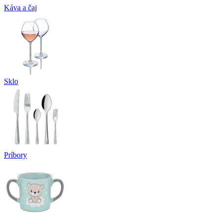
Káva a čaj
Sklo
Príbory