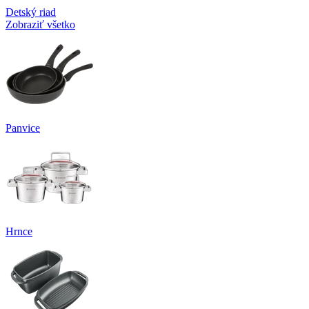
Detský riad
Zobraziť všetko
Panvice
Hrnce