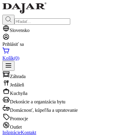
Slovensko
Prihlásiť sa
Košík
(0)
Záhrada
Jedáleň
Kuchyňa
Dekorácie a organizácia bytu
Domácnosť, kúpeľňa a upratovanie
Promocje
Outlet
Inšpirácie
Kontakt