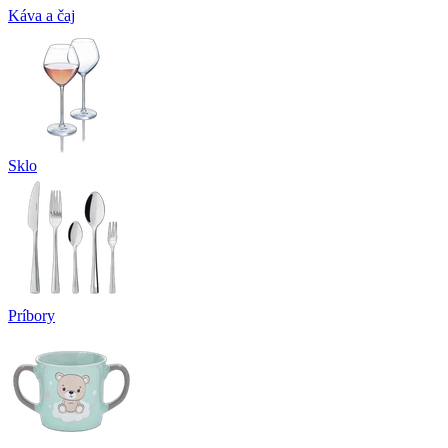
Káva a čaj
Sklo
Príbory