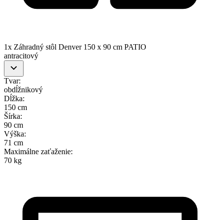
1x Záhradný stôl Denver 150 x 90 cm PATIO
antracitový
Tvar
:
obdĺžnikový
Dĺžka
:
150 cm
Šírka
:
90 cm
Výška
:
71 cm
Maximálne zaťaženie
:
70 kg