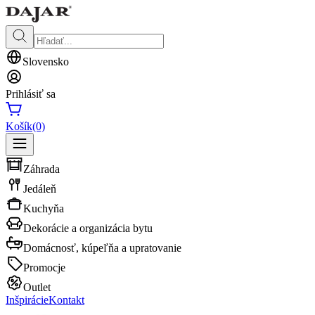
Slovensko
Prihlásiť sa
Košík
(0)
Záhrada
Jedáleň
Kuchyňa
Dekorácie a organizácia bytu
Domácnosť, kúpeľňa a upratovanie
Promocje
Outlet
Inšpirácie
Kontakt