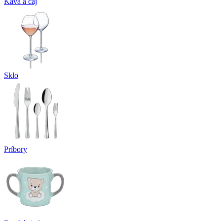
Káva a čaj
Sklo
Príbory