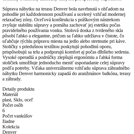
Súprava nábytku na terasu Denver bola navrhnutá s ohľadom na
pohodlie pri každodennom používaní a ucelený vzhľad modernej
relaxačnej zóny. Oceľová konštrukcia s práškovým nástrekom
zvyšuje stabilitu súpravy a pomáha zachovať jej estetiku počas
pravidelného používania vonku. Stolová doska z tvrdeného skla
pôsobí ľahko a elegantne, pričom sa ľahko udržiava v čistote, čo
uľahčuje rýchlu prípravu miesta na jedlo alebo stretnutie pri káve.
Stoličky s priedušnou textíliou poskytujú pohodlnú oporu,
prispôsobujú sa telu a podporujú komfort aj počas dlhšieho sedenia.
Vysoké operadlá a podrúčky zlepšujú ergonómiu a ľahká forma
stoličiek umožňuje jednoducho meniť usporiadanie celej súpravy
podľa potreby. Vďaka univerzálnemu vzhľadu súprava záhradného
nábytku Denver harmonicky zapadá do aranžmánov balkóna, terasy
a záhrady.
Detaily produktu
Materiál
plast, Sklo, oceľ
Počet osôb
6
Počet vankúšov
žiadne
Kolekcia
Denver