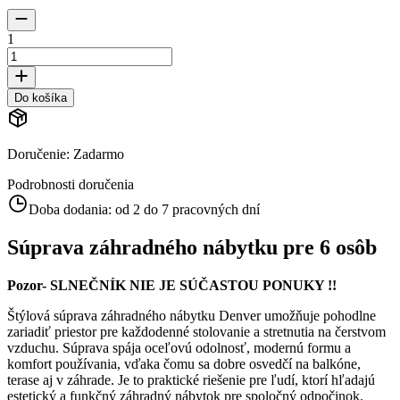
1
Do košíka
Doručenie
:
Zadarmo
Podrobnosti doručenia
Doba dodania:
od 2 do 7 pracovných dní
Súprava záhradného nábytku pre 6 osôb
Pozor- SLNEČNÍK NIE JE SÚČASTOU PONUKY !!
Štýlová súprava záhradného nábytku Denver umožňuje pohodlne
zariadiť priestor pre každodenné stolovanie a stretnutia na čerstvom
vzduchu. Súprava spája oceľovú odolnosť, modernú formu a
komfort používania, vďaka čomu sa dobre osvedčí na balkóne,
terase aj v záhrade. Je to praktické riešenie pre ľudí, ktorí hľadajú
estetický a funkčný záhradný nábytok pre spoločný odpočinok.