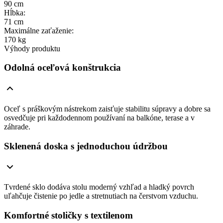
90 cm
Hĺbka
:
71 cm
Maximálne zaťaženie
:
170 kg
Výhody produktu
Odolná oceľová konštrukcia
Oceľ s práškovým nástrekom zaisťuje stabilitu súpravy a dobre sa
osvedčuje pri každodennom používaní na balkóne, terase a v
záhrade.
Sklenená doska s jednoduchou údržbou
Tvrdené sklo dodáva stolu moderný vzhľad a hladký povrch
uľahčuje čistenie po jedle a stretnutiach na čerstvom vzduchu.
Komfortné stoličky s textilenom