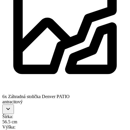
6x Záhradná stolička Denver PATIO
antracitový
Šírka
:
56.5 cm
Výška
: