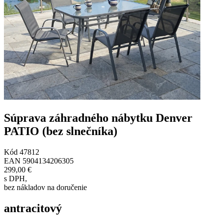
Súprava záhradného nábytku Denver
PATIO (bez slnečníka)
Kód
47812
EAN
5904134206305
299,00 €
s DPH
,
bez nákladov na doručenie
antracitový