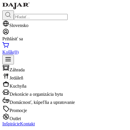
Slovensko
Prihlásiť sa
Košík
(0)
Záhrada
Jedáleň
Kuchyňa
Dekorácie a organizácia bytu
Domácnosť, kúpeľňa a upratovanie
Promocje
Outlet
Inšpirácie
Kontakt