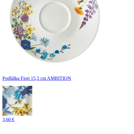
Podšálka Fiori 15,5 cm AMBITION
3,60 €