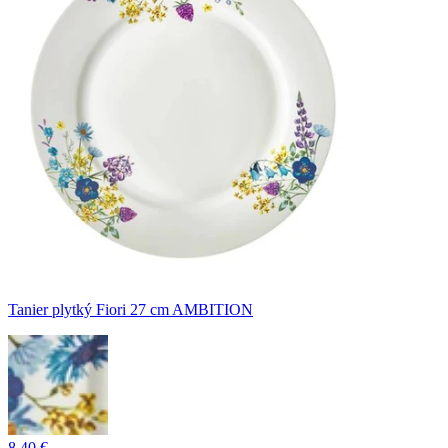
Tanier plytký Fiori 27 cm AMBITION
8,40 €