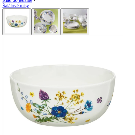
Riad do jedálne
Šalátové misy