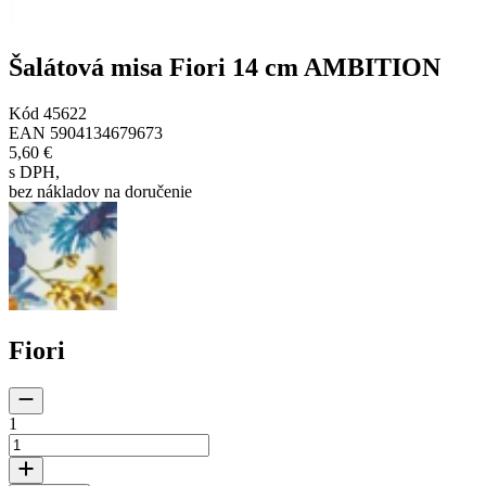
Šalátová misa Fiori 14 cm AMBITION
Kód
45622
EAN
5904134679673
5,60 €
s DPH
,
bez nákladov na doručenie
Fiori
1