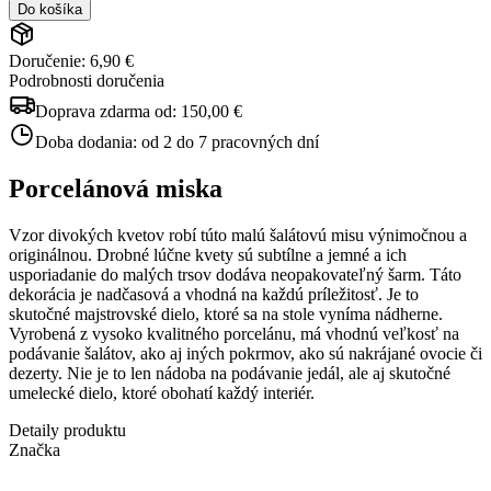
Do košíka
Doručenie: 6,90 €
Podrobnosti doručenia
Doprava zdarma od:
150,00 €
Doba dodania:
od 2 do 7 pracovných dní
Porcelánová miska
Vzor divokých kvetov robí túto malú šalátovú misu výnimočnou a
originálnou. Drobné lúčne kvety sú subtílne a jemné a ich
usporiadanie do malých trsov dodáva neopakovateľný šarm. Táto
dekorácia je nadčasová a vhodná na každú príležitosť. Je to
skutočné majstrovské dielo, ktoré sa na stole vyníma nádherne.
Vyrobená z vysoko kvalitného porcelánu, má vhodnú veľkosť na
podávanie šalátov, ako aj iných pokrmov, ako sú nakrájané ovocie či
dezerty. Nie je to len nádoba na podávanie jedál, ale aj skutočné
umelecké dielo, ktoré obohatí každý interiér.
Detaily produktu
Značka