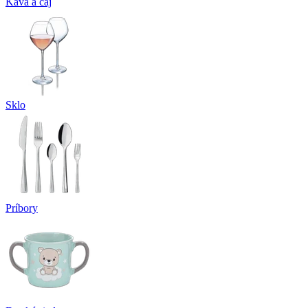
Káva a čaj
Sklo
Príbory