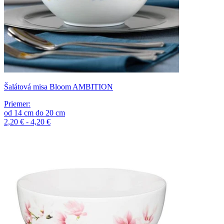
Šalátová misa Bloom AMBITION
Priemer
:
od
14
cm
do
20
cm
2,20 € - 4,20 €