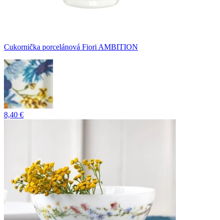
Cukornička porcelánová Fiori AMBITION
8,40 €