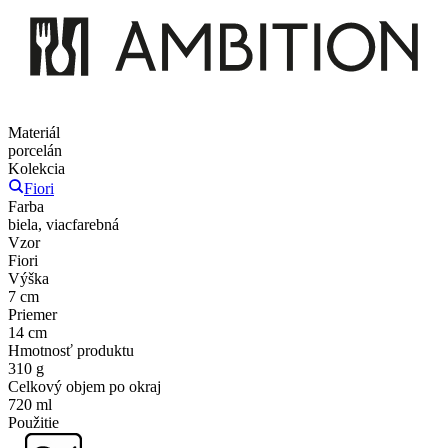
Materiál
porcelán
Kolekcia
Fiori
Farba
biela, viacfarebná
Vzor
Fiori
Výška
7 cm
Priemer
14 cm
Hmotnosť produktu
310 g
Celkový objem po okraj
720 ml
Použitie