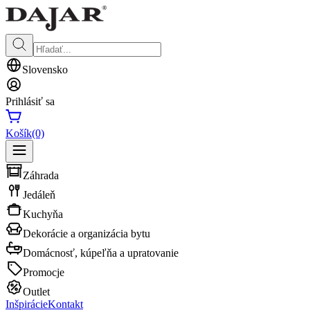
Slovensko
Prihlásiť sa
Košík
(0)
Záhrada
Jedáleň
Kuchyňa
Dekorácie a organizácia bytu
Domácnosť, kúpeľňa a upratovanie
Promocje
Outlet
Inšpirácie
Kontakt