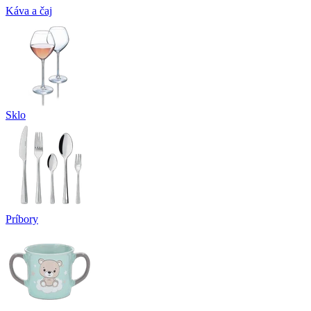
Káva a čaj
Sklo
Príbory