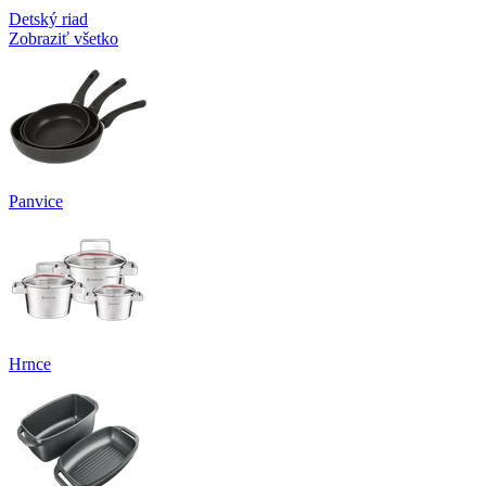
Detský riad
Zobraziť všetko
Panvice
Hrnce