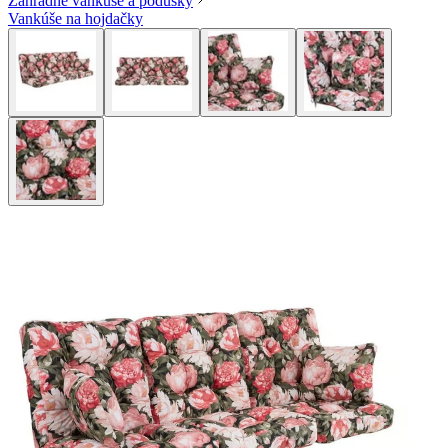
Záhradné vankúše a podušky
Vankúše na hojdačky