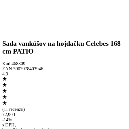
Sada vankúšov na hojdačku Celebes 168
cm PATIO
Kód
468309
EAN
5907078403946
4.9
(
11 recenzií
)
72,90 €
-
14
%
s DPH
,