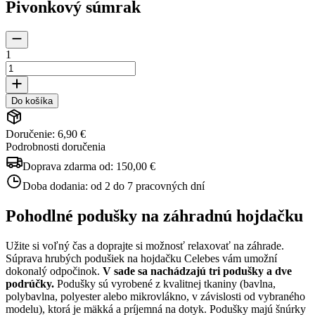
Pivonkový súmrak
1
Do košíka
Doručenie: 6,90 €
Podrobnosti doručenia
Doprava zdarma od:
150,00 €
Doba dodania:
od 2 do 7 pracovných dní
Pohodlné podušky na záhradnú hojdačku
Užite si voľný čas a doprajte si možnosť relaxovať na záhrade.
Súprava hrubých podušiek na hojdačku Celebes vám umožní
dokonalý odpočinok.
V sade sa nachádzajú tri podušky a dve
podrúčky.
Podušky sú vyrobené z kvalitnej tkaniny (bavlna,
polybavlna, polyester alebo mikrovlákno, v závislosti od vybraného
modelu), ktorá je mäkká a príjemná na dotyk. Podušky majú šnúrky