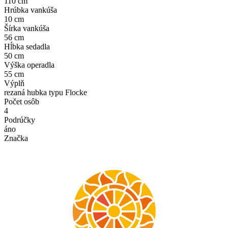
110 cm
Hrúbka vankúša
10 cm
Šírka vankúša
56 cm
Hĺbka sedadla
50 cm
Výška operadla
55 cm
Výplň
rezaná hubka typu Flocke
Počet osôb
4
Podrúčky
áno
Značka