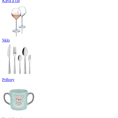
Káva a čaj
Sklo
Príbory