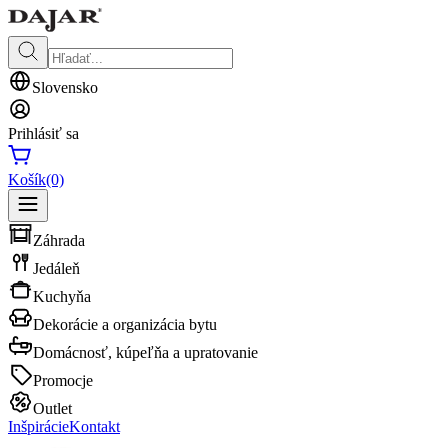
Slovensko
Prihlásiť sa
Košík
(0)
Záhrada
Jedáleň
Kuchyňa
Dekorácie a organizácia bytu
Domácnosť, kúpeľňa a upratovanie
Promocje
Outlet
Inšpirácie
Kontakt