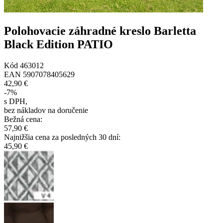
Polohovacie záhradné kreslo Barletta
Black Edition PATIO
Kód
463012
EAN
5907078405629
42,90 €
-
7
%
s DPH
,
bez nákladov na doručenie
Bežná cena
:
57,90 €
Najnižšia cena za posledných 30 dní
:
45,90 €