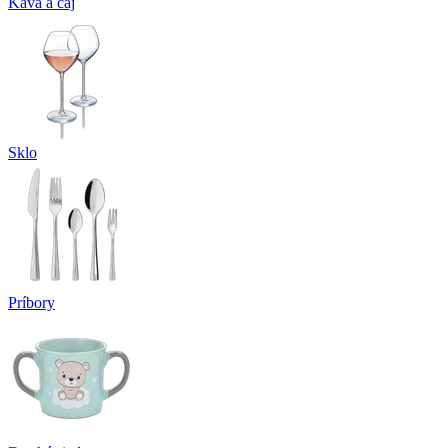
Káva a čaj
Sklo
Príbory