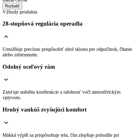
Rozbaliť
Výhody produktu
28-stupňová regulácia operadla
Umožňuje precízne prispôsobiť uhol sklonu pre odpočinok, čítanie
alebo zdriemnutie.
Odolný oceľový rám
Zaisťuje stabilitu konštrukcie a odolnosť voči atmosférickým
vplyvom.
Hrubý vankúš zvyšujúci komfort
Mäkká výplň sa prispôsobuje telu, čím zlepšuje pohodlie pri