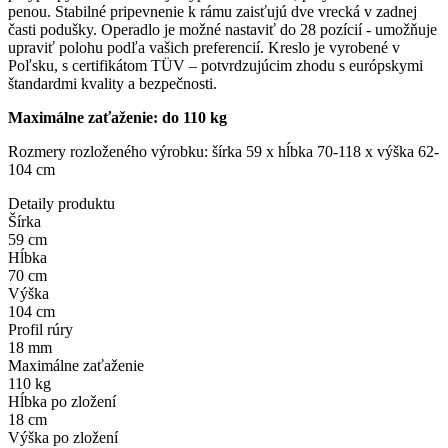
penou. Stabilné pripevnenie k rámu zaisťujú dve vrecká v zadnej
časti podušky. Operadlo je možné nastaviť do 28 pozícií - umožňuje
upraviť polohu podľa vašich preferencií. Kreslo je vyrobené v
Poľsku, s certifikátom TÜV – potvrdzujúcim zhodu s európskymi
štandardmi kvality a bezpečnosti.
Maximálne zaťaženie: do 110 kg
Rozmery rozloženého výrobku: šírka 59 x hĺbka 70-118 x výška 62-
104 cm
Detaily produktu
Šírka
59 cm
Hĺbka
70 cm
Výška
104 cm
Profil rúry
18 mm
Maximálne zaťaženie
110 kg
Hĺbka po zložení
18 cm
Výška po zložení