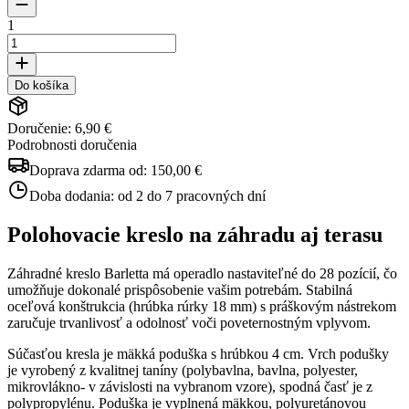
1
Do košíka
Doručenie: 6,90 €
Podrobnosti doručenia
Doprava zdarma od:
150,00 €
Doba dodania:
od 2 do 7 pracovných dní
Polohovacie kreslo na záhradu aj terasu
Záhradné kreslo Barletta má operadlo nastaviteľné do 28 pozícií, čo
umožňuje dokonalé prispôsobenie vašim potrebám. Stabilná
oceľová konštrukcia (hrúbka rúrky 18 mm) s práškovým nástrekom
zaručuje trvanlivosť a odolnosť voči poveternostným vplyvom.
Súčasťou kresla je mäkká poduška s hrúbkou 4 cm. Vrch podušky
je vyrobený z kvalitnej taníny (polybavlna, bavlna, polyester,
mikrovlákno- v závislosti na vybranom vzore), spodná časť je z
polypropylénu. Poduška je vyplnená mäkkou, polyuretánovou