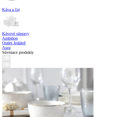
Káva a čaj
Kávové súpravy
Ambition
Outlet Jedáleň
Aura
Súvisiace produkty