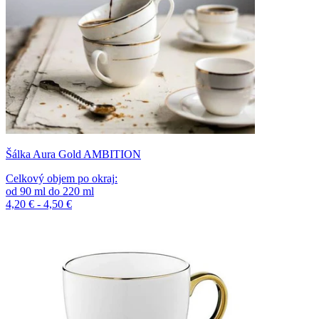
Šálka Aura Gold AMBITION
Celkový objem po okraj
:
od
90
ml
do
220
ml
4,20 € - 4,50 €