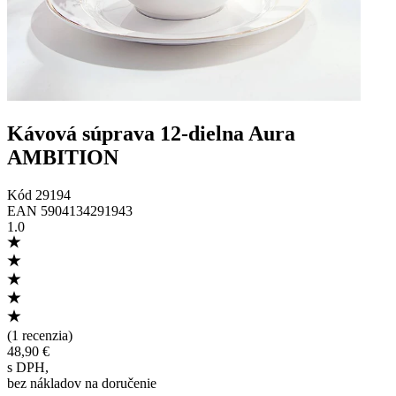
Kávová súprava 12-dielna Aura
AMBITION
Kód
29194
EAN
5904134291943
1.0
(
1 recenzia
)
48,90 €
s DPH
,
bez nákladov na doručenie