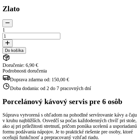
Zlato
1
Do košíka
Doručenie: 6,90 €
Podrobnosti doručenia
Doprava zdarma od:
150,00 €
Doba dodania:
od 2 do 7 pracovných dní
Porcelánový kávový servis pre 6 osôb
Súprava vytvorená s ohľadom na pohodlné servírovanie kávy a čaju
v kruhu najbližších. Osvedčí sa počas každodenných chvíľ pri stole,
ako aj pri príležitosti stretnutí, pričom ponúka ucelenú a usporiadanú
formu podávania nápojov. Je to praktické riešenie pre osoby, ktoré
oceňujú funkčnosť a prepracovaný vzhľad riadu.