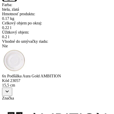
Farba
:
biela, zlatá
Hmotnosť produktu
:
0.17 kg
Celkový objem po okraj
:
0.22 l
Úžitkový objem
:
0.2 l
Vhodné do umývačky riadu
:
Nie
6x Podšálka Aura Gold AMBITION
Kód
23057
15,5 cm
Značka