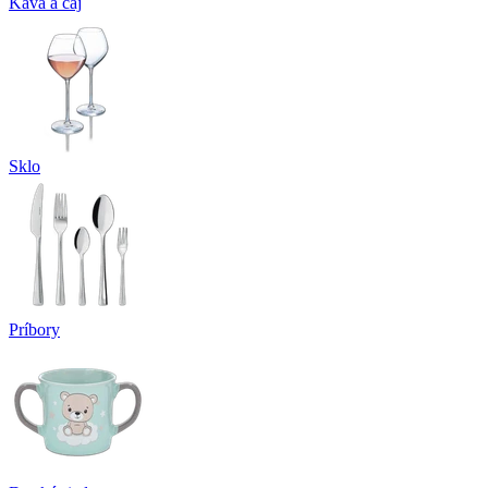
Káva a čaj
Sklo
Príbory