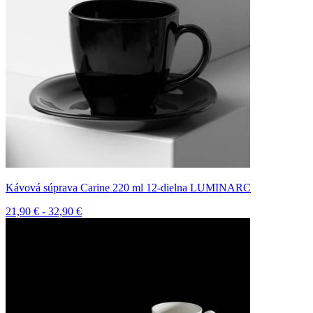
Kávová súprava Carine 220 ml 12-dielna LUMINARC
21,90 € - 32,90 €