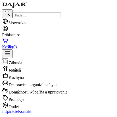
Slovensko
Prihlásiť sa
Košík
(0)
Záhrada
Jedáleň
Kuchyňa
Dekorácie a organizácia bytu
Domácnosť, kúpeľňa a upratovanie
Promocje
Outlet
Inšpirácie
Kontakt