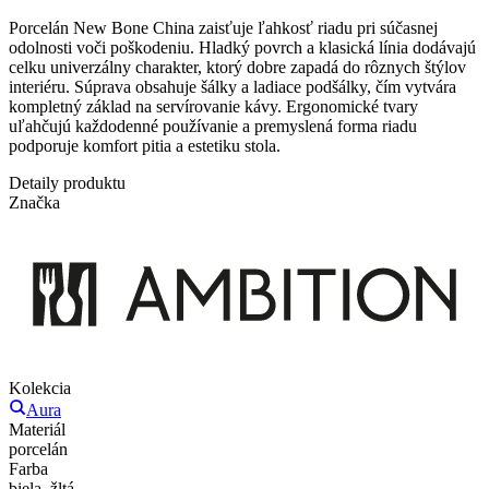
Porcelán New Bone China zaisťuje ľahkosť riadu pri súčasnej
odolnosti voči poškodeniu. Hladký povrch a klasická línia dodávajú
celku univerzálny charakter, ktorý dobre zapadá do rôznych štýlov
interiéru. Súprava obsahuje šálky a ladiace podšálky, čím vytvára
kompletný základ na servírovanie kávy. Ergonomické tvary
uľahčujú každodenné používanie a premyslená forma riadu
podporuje komfort pitia a estetiku stola.
Detaily produktu
Značka
Kolekcia
Aura
Materiál
porcelán
Farba
biela, žltá