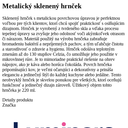
Metalický sklenený hrnček
Sklenený hrnček s metalickou povrchovou úpravou je perfektnou
voľbou pre tých klientov, ktorí chcú spojiť praktickosť s oslňujúcim
dizajnom. Hrnček je vyrobený z tvrdeného skla a vďaka procesu
tepelnej úpravy sa zvyšuje jeho odolnosť voči akýmkoľvek otrasom
či nárazom. Materiál použitý na výrobu hrnčeka zabraňuje
hromadeniu baktérií a nepríjemných pachov, a tým uľahčuje čistotu
a starostlivosť o zdravie a hygienu. Hrnček odoláva teplotným
zmenám až do 130 stupňov Celzia, čo umožňuje jeho použitie v
mikrovlnnej rúre. Je to mimoriadne praktické riešenie na ohrev
nápojov, ako je káva alebo horúca čokoláda. Povrch hrnčeka
pripomínajúci kov, je veľmi očarujúci a dekoratívny a prináša
eleganciu a jedinečný štýl do každej kuchyne alebo jedálne. Tento
neobvyklý hrnček je skvelou ponukou pre všetkých, ktorí oceňujú
funkčnosť a jedinečný dizajn zároveň. Úžitkový objem tohto
hrnčeka je 220 ml.
Detaily produktu
Značka