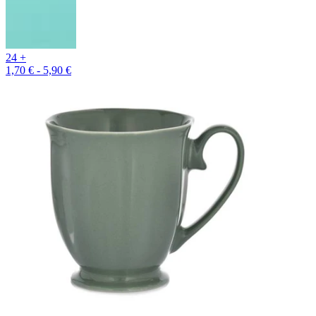
24 +
1,70 € - 5,90 €