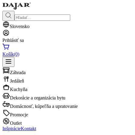
Slovensko
Prihlásiť sa
Košík
(0)
Záhrada
Jedáleň
Kuchyňa
Dekorácie a organizácia bytu
Domácnosť, kúpeľňa a upratovanie
Promocje
Outlet
Inšpirácie
Kontakt