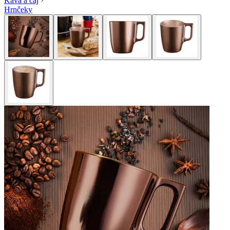
Káva a čaj
Hrnčeky