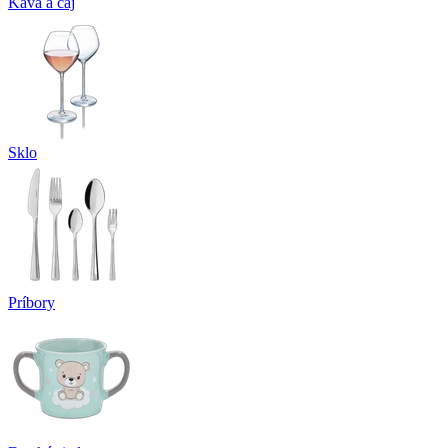
Káva a čaj
Sklo
Príbory