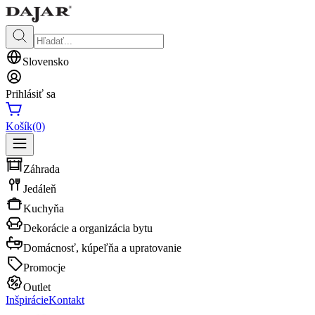
Slovensko
Prihlásiť sa
Košík
(0)
Záhrada
Jedáleň
Kuchyňa
Dekorácie a organizácia bytu
Domácnosť, kúpeľňa a upratovanie
Promocje
Outlet
Inšpirácie
Kontakt