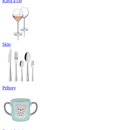
Káva a čaj
Sklo
Príbory