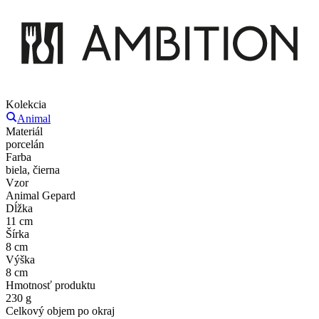
Kolekcia
Animal
Materiál
porcelán
Farba
biela, čierna
Vzor
Animal Gepard
Dĺžka
11 cm
Šírka
8 cm
Výška
8 cm
Hmotnosť produktu
230 g
Celkový objem po okraj