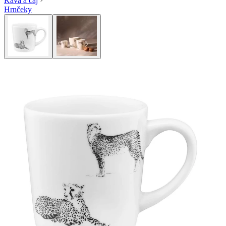
Káva a čaj
Hrnčeky