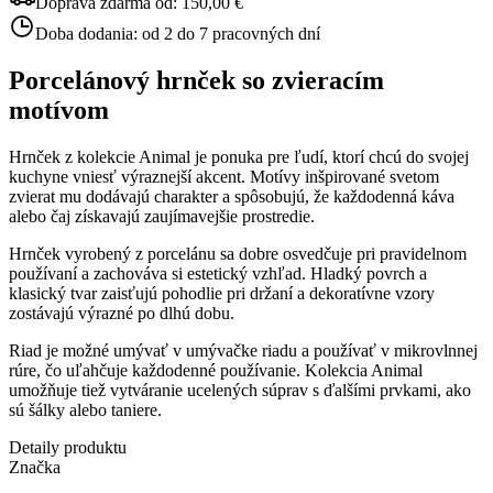
Doprava zdarma od:
150,00 €
Doba dodania:
od 2 do 7 pracovných dní
Porcelánový hrnček so zvieracím
motívom
Hrnček z kolekcie Animal je ponuka pre ľudí, ktorí chcú do svojej
kuchyne vniesť výraznejší akcent. Motívy inšpirované svetom
zvierat mu dodávajú charakter a spôsobujú, že každodenná káva
alebo čaj získavajú zaujímavejšie prostredie.
Hrnček vyrobený z porcelánu sa dobre osvedčuje pri pravidelnom
používaní a zachováva si estetický vzhľad. Hladký povrch a
klasický tvar zaisťujú pohodlie pri držaní a dekoratívne vzory
zostávajú výrazné po dlhú dobu.
Riad je možné umývať v umývačke riadu a používať v mikrovlnnej
rúre, čo uľahčuje každodenné používanie. Kolekcia Animal
umožňuje tiež vytváranie ucelených súprav s ďalšími prvkami, ako
sú šálky alebo taniere.
Detaily produktu
Značka