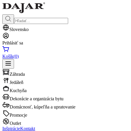
Slovensko
Prihlásiť sa
Košík
(0)
Záhrada
Jedáleň
Kuchyňa
Dekorácie a organizácia bytu
Domácnosť, kúpeľňa a upratovanie
Promocje
Outlet
Inšpirácie
Kontakt