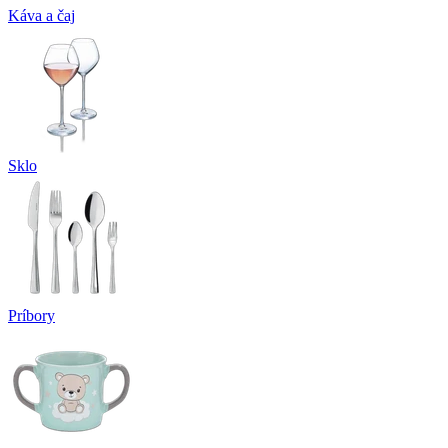
Káva a čaj
Sklo
Príbory