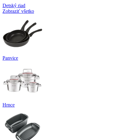
Detský riad
Zobraziť všetko
Panvice
Hrnce