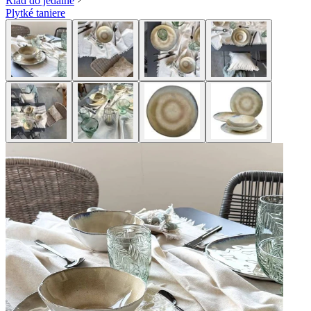
Riad do jedálne
Plytké taniere