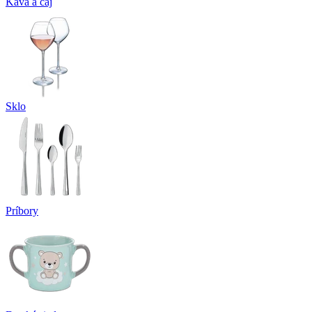
Káva a čaj
Sklo
Príbory