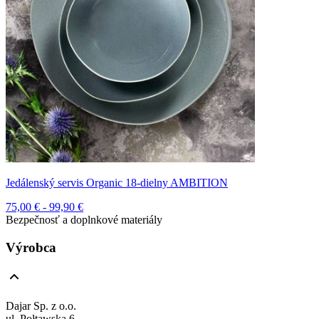
Jedálenský servis Organic 18-dielny AMBITION
75,00 € - 99,90 €
Bezpečnosť a doplnkové materiály
Výrobca
Dajar Sp. z o.o.
ul. Połtawska 6