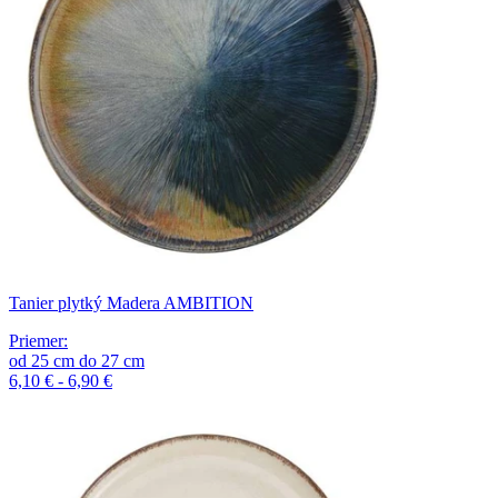
Tanier plytký Madera AMBITION
Priemer
:
od
25
cm
do
27
cm
6,10 € - 6,90 €