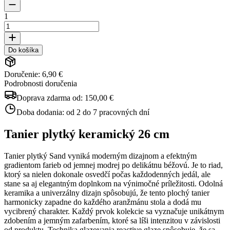
1
Do košíka
Doručenie: 6,90 €
Podrobnosti doručenia
Doprava zdarma od:
150,00 €
Doba dodania:
od 2 do 7 pracovných dní
Tanier plytký keramický 26 cm
Tanier plytký Sand vyniká moderným dizajnom a efektným
gradientom farieb od jemnej modrej po delikátnu béžovú. Je to riad,
ktorý sa nielen dokonale osvedčí počas každodenných jedál, ale
stane sa aj elegantným doplnkom na výnimočné príležitosti. Odolná
keramika a univerzálny dizajn spôsobujú, že tento plochý tanier
harmonicky zapadne do každého aranžmánu stola a dodá mu
vycibrený charakter. Každý prvok kolekcie sa vyznačuje unikátnym
zdobením a jemným zafarbením, ktoré sa líši intenzitou v závislosti
od produktu. Technika glazovania reactive glaze spôsobuje, že sa