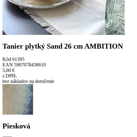
Tanier plytký Sand 26 cm AMBITION
Kód
61395
EAN
5907078438610
5,60 €
s DPH
,
bez nákladov na doručenie
Piesková