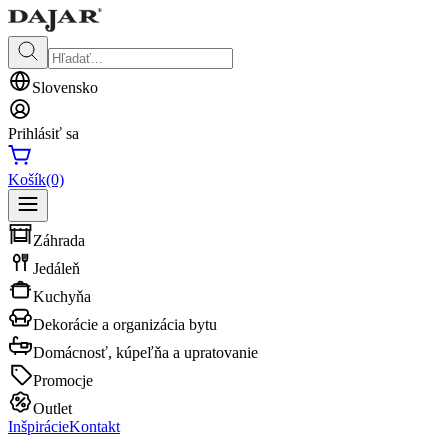
Slovensko
Prihlásiť sa
Košík
(0)
Záhrada
Jedáleň
Kuchyňa
Dekorácie a organizácia bytu
Domácnosť, kúpeľňa a upratovanie
Promocje
Outlet
Inšpirácie
Kontakt