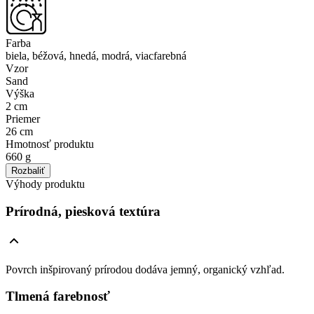
Farba
biela, béžová, hnedá, modrá, viacfarebná
Vzor
Sand
Výška
2 cm
Priemer
26 cm
Hmotnosť produktu
660 g
Rozbaliť
Výhody produktu
Prírodná, piesková textúra
Povrch inšpirovaný prírodou dodáva jemný, organický vzhľad.
Tlmená farebnosť