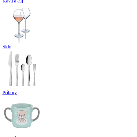
Káva a čaj
Sklo
Príbory