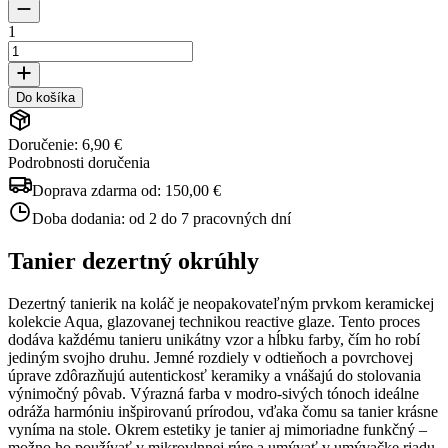
1
Do košíka
Doručenie: 6,90 €
Podrobnosti doručenia
Doprava zdarma od:
150,00 €
Doba dodania:
od 2 do 7 pracovných dní
Tanier dezertný okrúhly
Dezertný tanierik na koláč je neopakovateľným prvkom keramickej
kolekcie Aqua, glazovanej technikou reactive glaze. Tento proces
dodáva každému tanieru unikátny vzor a hĺbku farby, čím ho robí
jediným svojho druhu. Jemné rozdiely v odtieňoch a povrchovej
úprave zdôrazňujú autentickosť keramiky a vnášajú do stolovania
výnimočný pôvab. Výrazná farba v modro-sivých tónoch ideálne
odráža harmóniu inšpirovanú prírodou, vďaka čomu sa tanier krásne
vyníma na stole. Okrem estetiky je tanier aj mimoriadne funkčný –
možno ho používať v mikrovlnnej rúre a umývať v umývačke riadu,