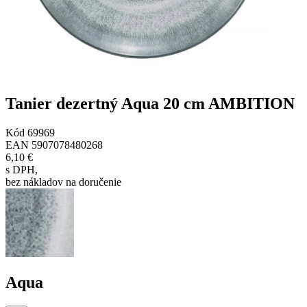
Tanier dezertný Aqua 20 cm AMBITION
Kód
69969
EAN
5907078480268
6,10 €
s DPH
,
bez nákladov na doručenie
Aqua