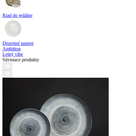
Riad do jedálne
Dezertné taniere
Ambition
Letný vibe
Súvisiace produkty