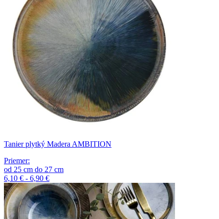
Tanier plytký Madera AMBITION
Priemer
:
od
25
cm
do
27
cm
6,10 € - 6,90 €