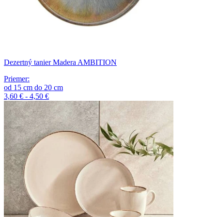
Dezertný tanier Madera AMBITION
Priemer
:
od
15
cm
do
20
cm
3,60 € - 4,50 €