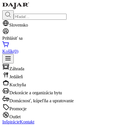
Slovensko
Prihlásiť sa
Košík
(0)
Záhrada
Jedáleň
Kuchyňa
Dekorácie a organizácia bytu
Domácnosť, kúpeľňa a upratovanie
Promocje
Outlet
Inšpirácie
Kontakt