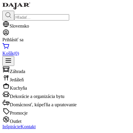
Slovensko
Prihlásiť sa
Košík
(0)
Záhrada
Jedáleň
Kuchyňa
Dekorácie a organizácia bytu
Domácnosť, kúpeľňa a upratovanie
Promocje
Outlet
Inšpirácie
Kontakt