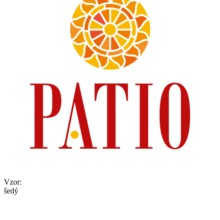
Vzor
:
šedý