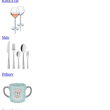
Káva a čaj
Sklo
Príbory