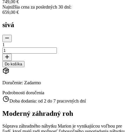
749,00 €
Najnižšia cena za posledných 30 dní
:
659,00 €
sivá
1
Do košíka
Doručenie
:
Zadarmo
Podrobnosti doručenia
Doba dodania:
od 2 do 7 pracovných dní
Moderný záhradný roh
Súprava záhradného nábytku Marion je vynikajúcou voľbou pre
ľudí, ktorí majú radi možnosť ľubovoľného usporiadania nábytku.