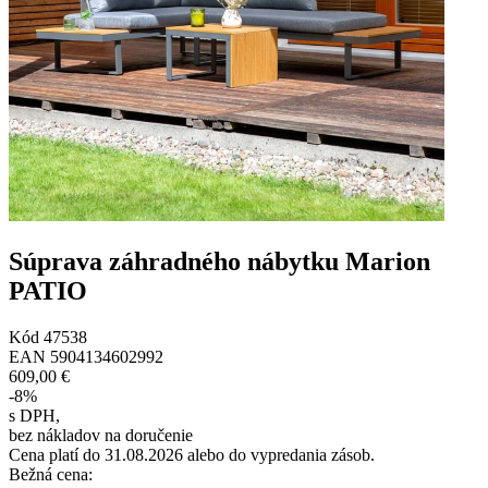
Súprava záhradného nábytku Marion
PATIO
Kód
47538
EAN
5904134602992
609,00 €
-
8
%
s DPH
,
bez nákladov na doručenie
Cena platí do 31.08.2026 alebo do vypredania zásob.
Bežná cena
: