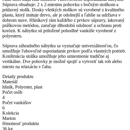
Súprava obsahuje: 2 x 2-miestnu pohovku s bočným stolíkom a
prídavný stolík. Dosky všetkých stolíkov sú vyrobené z kvalitného
plastu, ktorý imituje drevo, ale je odolnejší a ľahšie sa udržiava v
dobrom stave. Hliníkový rám každého z prvkov súpravy, lakovaný
práškovou metódou, zaručuje dlhodobú odolnosť a ochranu proti
korózii. K nábytku sú priložené pohodlné vankúše vyrobené z
polyesteru.
Súprava záhradného nábytku sa vyznačuje univerzálnosťou, čo
umožňuje ľubovoľné usporiadanie prvkov podľa vlastných potrieb.
Konštrukcia stolíka umožňuje jeho umiestnenie tradične aj
vertikálne. Dve pohovky je možné spojiť a vytvoriť tak roh alebo
miesto na relaxáciu v ľahu.
Detaily produktu
Materiál
hliník, Polyester, plast
Počet osôb
4
Počet vankúšov
6
Kolekcia
Marion
Hmotnosť produktu
36 kg