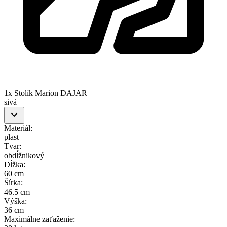
1x Stolík Marion DAJAR
sivá
Materiál
:
plast
Tvar
:
obdĺžnikový
Dĺžka
:
60 cm
Šírka
:
46.5 cm
Výška
:
36 cm
Maximálne zaťaženie
: