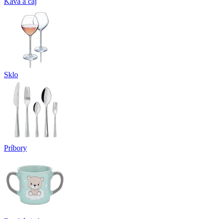
Káva a čaj
Sklo
Príbory