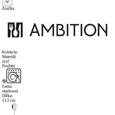
Značka
Kolekcia
:
Materiál
:
oceľ
Použitie
Farba
:
strieborná
Dĺžka
:
13.5 cm