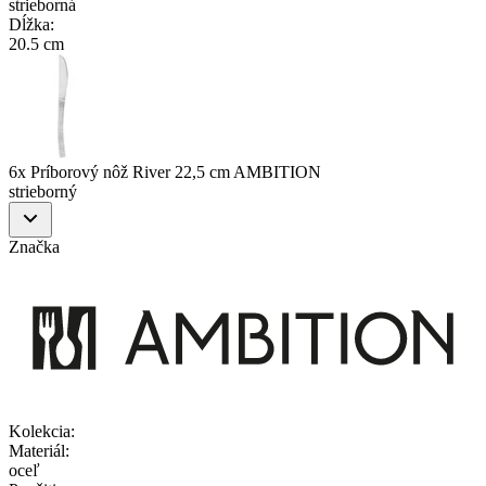
strieborná
Dĺžka
:
20.5 cm
6x Príborový nôž River 22,5 cm AMBITION
strieborný
Značka
Kolekcia
:
Materiál
:
oceľ