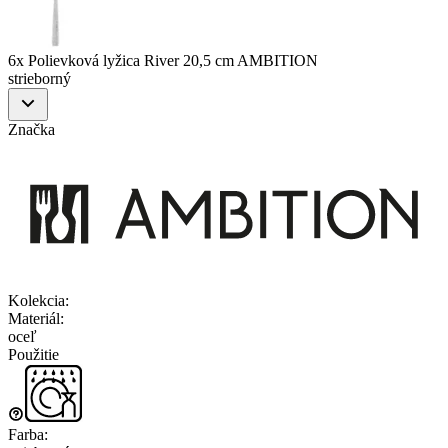
6x Polievková lyžica River 20,5 cm AMBITION
strieborný
Značka
Kolekcia
:
Materiál
:
oceľ
Použitie
Farba
: