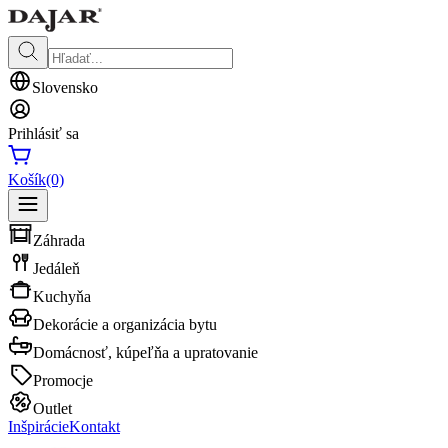
Slovensko
Prihlásiť sa
Košík
(0)
Záhrada
Jedáleň
Kuchyňa
Dekorácie a organizácia bytu
Domácnosť, kúpeľňa a upratovanie
Promocje
Outlet
Inšpirácie
Kontakt