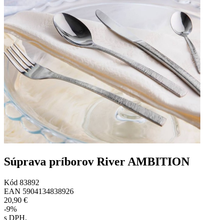
Súprava príborov River AMBITION
Kód
83892
EAN
5904134838926
20,90 €
-
9
%
s DPH
,