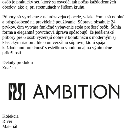
osôb je praktický set, ktorý sa osvedčí tak počas každodenných
obedov, ako aj pri stretnutiach v širšom kruhu.
Príbory sú vyrobené z nehrdzavejúcej ocele, vďaka čomu sú odolné
a prispôsobené na pravidelné používanie. Súprava obsahuje 24
prvkov, čím vytvára funkčné vybavenie stola pre šesť osôb. Štíhla
forma a elegantná povrchová úprava spôsobujú, že jedálenské
príbory pre 6 osôb vyzerajú dobre v kombinácii s moderným aj
klasickým riadom. Ide o univerzálnu súpravu, ktorá spája
každodennú funkčnosť s estetikou vhodnou aj na výnimočné
príležitosti.
Detaily produktu
Značka
Kolekcia
River
Materiál