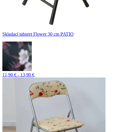
Skladací taburet Flower 30 cm PATIO
11,90 € - 13,90 €