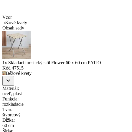
Vzor
béžové kvety
Obsah sady
1x Skladací turistický stôl Flower 60 x 60 cm PATIO
Kód
47515
Béžové kvety
Materiál
:
oceľ, plast
Funkcia
:
rozkladacie
Tvar
:
štvorcový
Dĺžka
:
60 cm
Šírka
: