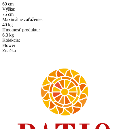
60 cm
Výška
:
75 cm
Maximálne zaťaženie
:
40 kg
Hmotnosť produktu
:
6.3 kg
Kolekcia
:
Flower
Značka