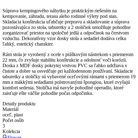
Súprava kempingového nábytku je praktickým riešením na
kempovanie, záhradu, terasu alebo rodinné výlety pod stan.
Skladacia konštrukcia uľahčuje prepravu a skladovanie a súprava
pozostávajúca zo stola, taburetky a 2 stoličiek umožňuje pohodlne
zorganizovať priestor na spoločné jedlá a odpočinok na čerstvom
vzduchu. Dekoratívny vzor dosky stola a sedadiel dodáva celku
ľahký, estetický charakter.
Rám stola je vyrobený z ocele s práškovým nástrekom s priemerom
22 mm, čo zvyšuje stabilitu konštrukcie a odolnosť voči korózii.
Doska z MDF dosky pokrytej vrstvou PVC sa ľahko udržiava v
čistote a dobre sa osvedčuje pri každodennom používaní. Skladacie
taburetky a stoličky sú vybavené oceľovými rámami s priemerom 19
mm a mäkkými sedadlami polstrovanými špongiou, ktoré zvyšujú
komfort sedenia. Stolička má navyše pohodlné operadlo, ktoré
zaisťuje ešte väčšie pohodlie počas odpočinku.
Detaily produktu
Materiál
oceľ, plast
Počet osôb
3
Kolekcia
Flower