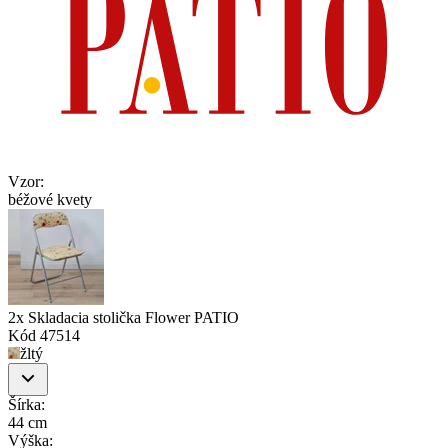
Vzor
:
béžové kvety
2x Skladacia stolička Flower PATIO
Kód
47514
žltý
Šírka
:
44 cm
Výška
: