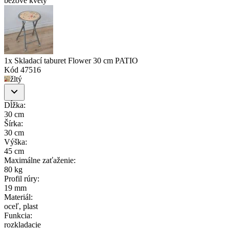
béžové kvety
1x Skladací taburet Flower 30 cm PATIO
Kód
47516
žltý
Dĺžka
:
30 cm
Šírka
:
30 cm
Výška
:
45 cm
Maximálne zaťaženie
:
80 kg
Profil rúry
:
19 mm
Materiál
:
oceľ, plast
Funkcia
:
rozkladacie