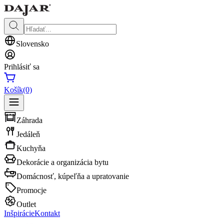
Slovensko
Prihlásiť sa
Košík
(0)
Záhrada
Jedáleň
Kuchyňa
Dekorácie a organizácia bytu
Domácnosť, kúpeľňa a upratovanie
Promocje
Outlet
Inšpirácie
Kontakt