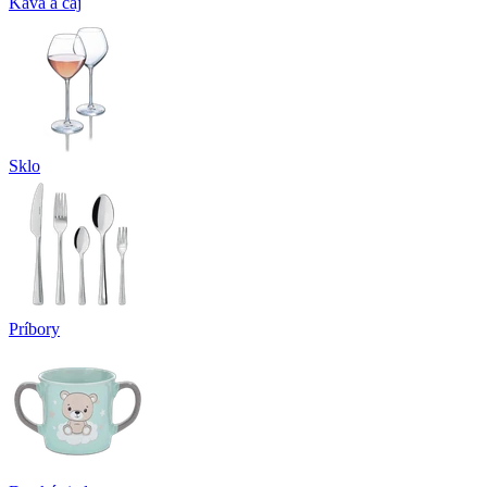
Káva a čaj
Sklo
Príbory