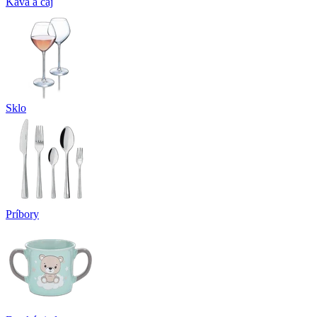
Káva a čaj
Sklo
Príbory