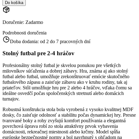
Do košíka
Doručenie
:
Zadarmo
Podrobnosti doručenia
Doba dodania:
od 2 do 7 pracovných dní
Stolný futbal pre 2-4 hráčov
Profesionálny stolný futbal je skvelou ponukou pre všetkých
milovníkov súťaženia a dobrej zábavy. Hra, známa aj ako stolný
futbal alebo futbal, umožňuje zrekonštruovať emócie skutočného
futbalového zápasu a zaisťuje zábavu ako v kruhu rodiny, tak aj
priateľov. Stôl umožňuje hru pre 2 alebo 4 hráčov, vďaka čomu sa
ideálne osvedčí počas spoločenských stretnutí alebo domácich
turnajov.
Robustná konštrukcia stola bola vyrobená z vysoko kvalitnej MDF
dosky, čo zaisťuje odolnosť a stabilitu počas dynamickej hry. Presne
tvarované boky a rohy zvyšujú komfort používania a elegantná
povrchová úprava robí zo stola atraktívny prvok vybavenia
domácnosti, rekreačnej miestnosti alebo krčmy. Model spĺňa
európske bezpečnostné normy a bol navrhnutý s ohľadom na