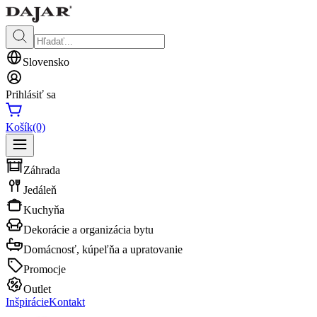
Slovensko
Prihlásiť sa
Košík
(0)
Záhrada
Jedáleň
Kuchyňa
Dekorácie a organizácia bytu
Domácnosť, kúpeľňa a upratovanie
Promocje
Outlet
Inšpirácie
Kontakt