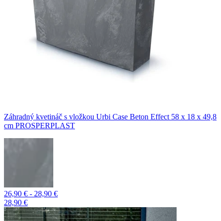
Záhradný kvetináč s vložkou Urbi Case Beton Effect 58 x 18 x 49,8
cm PROSPERPLAST
26,90 € - 28,90 €
28,90 €