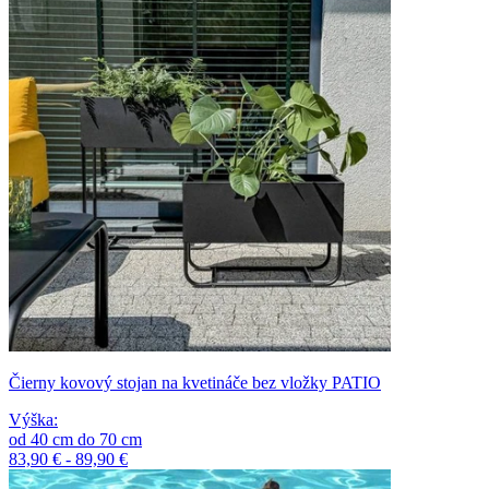
Čierny kovový stojan na kvetináče bez vložky PATIO
Výška
:
od
40
cm
do
70
cm
83,90 € - 89,90 €