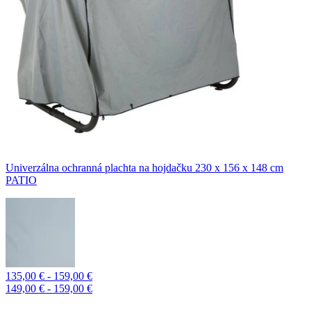
Univerzálna ochranná plachta na hojdačku 230 x 156 x 148 cm
PATIO
135,00 € - 159,00 €
149,00 € - 159,00 €