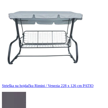
Strieška na hojdačku Rimini / Venezia 228 x 126 cm PATIO