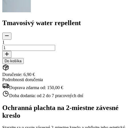
Tmavosivý water repellent
1
Do košíka
Doručenie: 6,90 €
Podrobnosti doručenia
Doprava zdarma od:
150,00 €
Doba dodania:
od 2 do 7 pracovných dní
Ochranná plachta na 2-miestne závesné
kreslo
Starajte sa o svoje závesné 2-miestne kreslo a udržujte jeho estetický