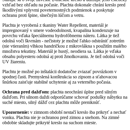
vzhľad bez ohľadu na počasie. Plachta dokonale chráni kreslo pred
škodlivými vplyvmi poveternostných podmienok a poskytuje
ochranu proti špine, slnečným lúčom a vetru.
Plachta je vyrobená z tkaniny Water Repellent, materiál je
impregnovaný v smere vodeodolnosti, kvapalina kondenzuje na
povrchu vďaka špeciálnemu hydrofóbnemu náteru. Látka je tiež
odolná voči škvrnám - nečistoty je možné ľahko odstrániť zotretím
(nie vtieraním) vlhkou handričkou z mikrovlákna s použitím malého
množstva tekutiny. Materiál je hustý, neodiera sa. Látka je vďaka
obsahu polyesteru odolná aj proti žmolkovaniu. Je tiež odolná voči
UV žiareniu.
Plachtu je možné po inštalácii dodatočne zviazať povrázkom v
spodnej časti. Premyslená konštrukcia so zipsom a sťahovacou
šnúrkou zaisťuje stabilné uchytenie aj za veterného počasia.
Ochrana pred dažďom:
plachta neochráni úplne pred silným
dažďom. Pri silnom daždi odporúčame schovať podušky nábytku na
suché miesto, silný dážď cez plachtu môže preniknúť.
Upozornenie:
v zimnom období nestačí kreslo iba prikryť a nechať
vonku. Plachta nie je ochranou pred zimou a snehom. Na zimné
obdobie skladujte prikryté kreslo na suchom mieste.