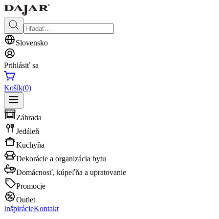
Slovensko
Prihlásiť sa
Košík
(0)
Záhrada
Jedáleň
Kuchyňa
Dekorácie a organizácia bytu
Domácnosť, kúpeľňa a upratovanie
Promocje
Outlet
Inšpirácie
Kontakt