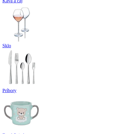
Káva a čaj
Sklo
Príbory