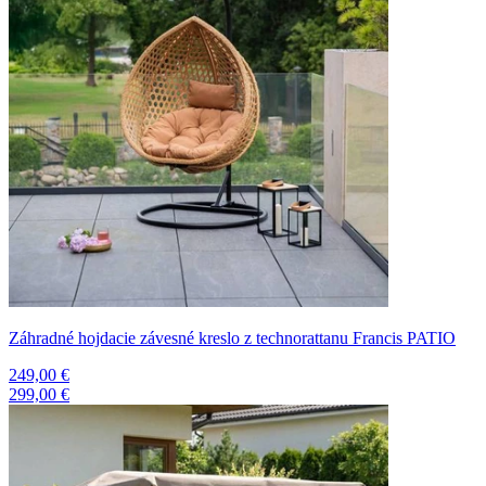
Záhradné hojdacie závesné kreslo z technorattanu Francis PATIO
249,00 €
299,00 €