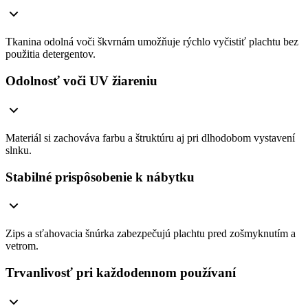
Tkanina odolná voči škvrnám umožňuje rýchlo vyčistiť plachtu bez
použitia detergentov.
Odolnosť voči UV žiareniu
Materiál si zachováva farbu a štruktúru aj pri dlhodobom vystavení
slnku.
Stabilné prispôsobenie k nábytku
Zips a sťahovacia šnúrka zabezpečujú plachtu pred zošmyknutím a
vetrom.
Trvanlivosť pri každodennom používaní