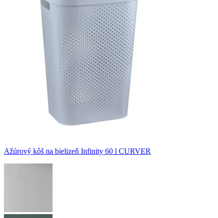
Ažúrový kôš na bielizeň Infinity 60 l CURVER