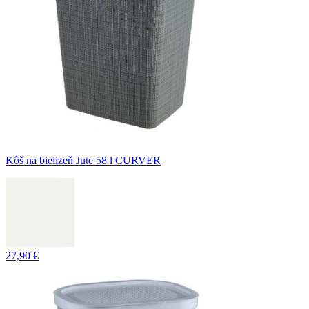
Kôš na bielizeň Jute 58 l CURVER
27,90 €