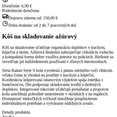
Doručenie: 6,90 €
Podrobnosti doručenia
Doprava zdarma od:
150,00 €
Doba dodania:
od 2 do 7 pracovných dní
Kôš na skladovanie ažúrový
Kôš na skladovanie uľahčuje organizáciu doplnkov v kuchyni,
kúpeľni a skrini. Ažúrová štruktúra zabezpečuje cirkuláciu vzduchu
a kompaktná forma dobre využíva priestor na policiach. Riešenie sa
osvedčuje pri každodennom používaní v rôznych miestnostiach.
Séria Rattan Style S bola vyrobená z plastu odolného voči vlhkosti,
vďaka čomu je vhodná na použitie v kuchyni a kúpeľni.
Konštrukcia inšpirovaná ratanovým výpletom spája estetiku s
funkčnosťou, čím podporuje skladovanie textílií a drobných
doplnkov. Integrované rukoväte uľahčujú prenášanie a proporcie
koša umožňujú pohodlné umiestnenie v skrinkách a na regáloch.
Dostupnosť niekoľkých veľkostí umožňuje prispôsobenie
individuálnym potrebám a vytváranie súdržných zostáv.
Detaily produktu
Značka