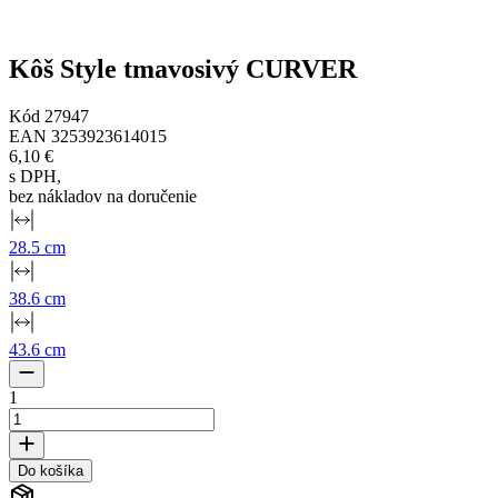
Kôš Style tmavosivý CURVER
Kód
27947
EAN
3253923614015
6,10 €
s DPH
,
bez nákladov na doručenie
28.5 cm
38.6 cm
43.6 cm
1
Do košíka