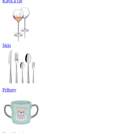
Káva a čaj
Sklo
Príbory