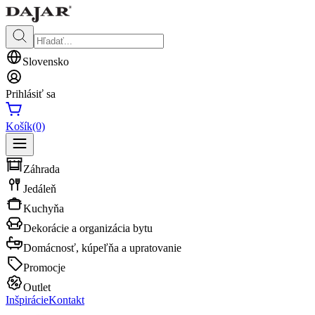
Slovensko
Prihlásiť sa
Košík
(0)
Záhrada
Jedáleň
Kuchyňa
Dekorácie a organizácia bytu
Domácnosť, kúpeľňa a upratovanie
Promocje
Outlet
Inšpirácie
Kontakt