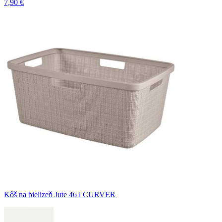
7,90 €
Kôš na bielizeň Jute 46 l CURVER