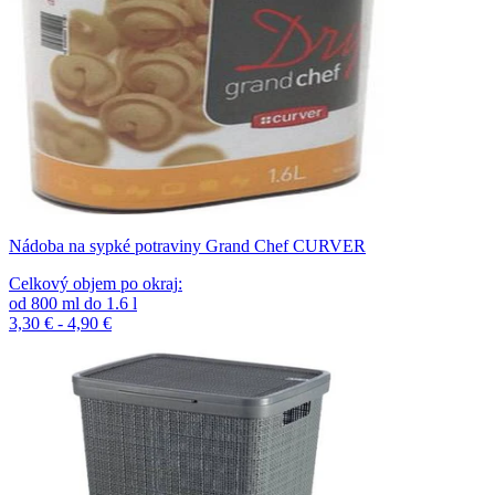
Nádoba na sypké potraviny Grand Chef CURVER
Celkový objem po okraj
:
od
800
ml
do
1.6
l
3,30 € - 4,90 €