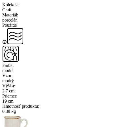
Kolekcia
:
Craft
Materiál
:
porcelán
Použitie
Farba
:
modrá
Vzor
:
modrý
Výška
:
2.7 cm
Priemer
:
19 cm
Hmotnosť produktu
:
0.39 kg