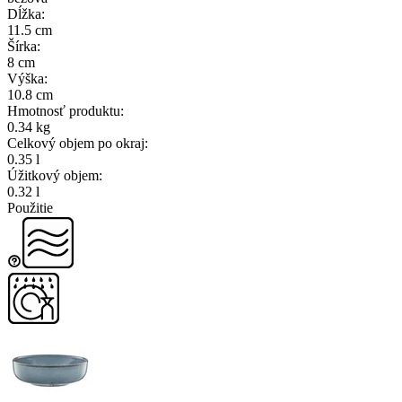
Dĺžka
:
11.5 cm
Šírka
:
8 cm
Výška
:
10.8 cm
Hmotnosť produktu
:
0.34 kg
Celkový objem po okraj
:
0.35 l
Úžitkový objem
:
0.32 l
Použitie