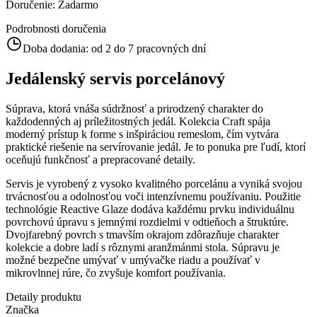
Doručenie
:
Zadarmo
Podrobnosti doručenia
Doba dodania:
od 2 do 7 pracovných dní
Jedálenský servis porcelánový
Súprava, ktorá vnáša súdržnosť a prirodzený charakter do
každodenných aj príležitostných jedál. Kolekcia Craft spája
moderný prístup k forme s inšpiráciou remeslom, čím vytvára
praktické riešenie na servírovanie jedál. Je to ponuka pre ľudí, ktorí
oceňujú funkčnosť a prepracované detaily.
Servis je vyrobený z vysoko kvalitného porcelánu a vyniká svojou
trvácnosťou a odolnosťou voči intenzívnemu používaniu. Použitie
technológie Reactive Glaze dodáva každému prvku individuálnu
povrchovú úpravu s jemnými rozdielmi v odtieňoch a štruktúre.
Dvojfarebný povrch s tmavším okrajom zdôrazňuje charakter
kolekcie a dobre ladí s rôznymi aranžmánmi stola. Súpravu je
možné bezpečne umývať v umývačke riadu a používať v
mikrovlnnej rúre, čo zvyšuje komfort používania.
Detaily produktu
Značka