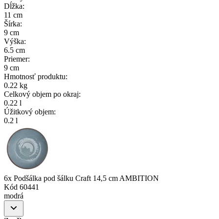
Dĺžka
:
11 cm
Šírka
:
9 cm
Výška
:
6.5 cm
Priemer
:
9 cm
Hmotnosť produktu
:
0.22 kg
Celkový objem po okraj
:
0.22 l
Úžitkový objem
:
0.2 l
6x Podšálka pod šálku Craft 14,5 cm AMBITION
Kód
60441
modrá