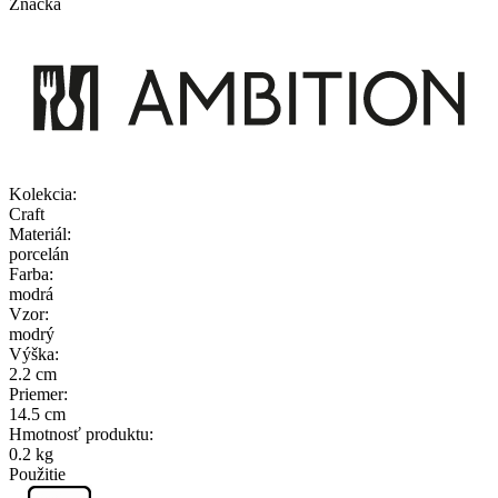
Značka
Kolekcia
:
Craft
Materiál
:
porcelán
Farba
:
modrá
Vzor
:
modrý
Výška
:
2.2 cm
Priemer
:
14.5 cm
Hmotnosť produktu
:
0.2 kg
Použitie