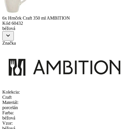
6x Hrnček Craft 350 ml AMBITION
Kód
60432
béžová
Značka
Kolekcia
:
Craft
Materiál
:
porcelán
Farba
:
béžová
Vzor
:
béžová