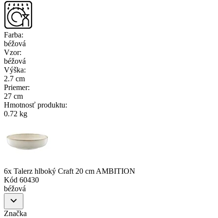
Farba
:
béžová
Vzor
:
béžová
Výška
:
2.7 cm
Priemer
:
27 cm
Hmotnosť produktu
:
0.72 kg
6x Talerz hlboký Craft 20 cm AMBITION
Kód
60430
béžová
Značka