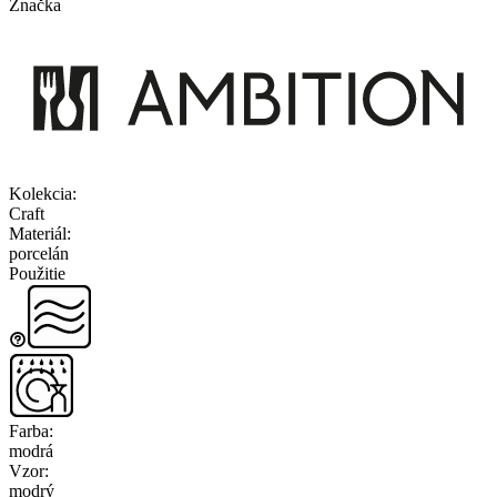
Značka
Kolekcia
:
Craft
Materiál
:
porcelán
Použitie
Farba
:
modrá
Vzor
:
modrý