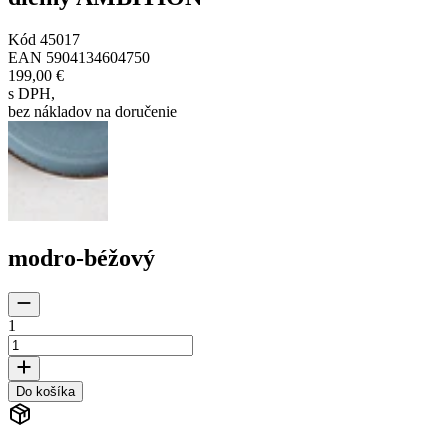
Kód
45017
EAN
5904134604750
199,00 €
s DPH
,
bez nákladov na doručenie
modro-béžový
1
Do košíka