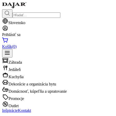
Slovensko
Prihlásiť sa
Košík
(0)
Záhrada
Jedáleň
Kuchyňa
Dekorácie a organizácia bytu
Domácnosť, kúpeľňa a upratovanie
Promocje
Outlet
Inšpirácie
Kontakt