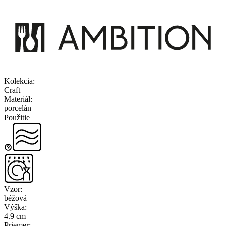
Kolekcia
:
Craft
Materiál
:
porcelán
Použitie
Vzor
:
béžová
Výška
:
4.9 cm
Priemer
: