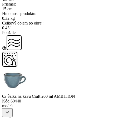
Priemer
:
15 cm
Hmotnosť produktu
:
0.32 kg
Celkový objem po okraj
:
0.43 l
Použitie
6x Šálka na kávu Craft 200 ml AMBITION
Kód
60440
modrá