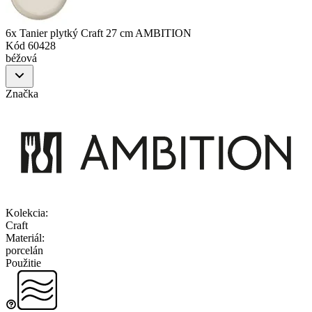
6x Tanier plytký Craft 27 cm AMBITION
Kód
60428
béžová
Značka
Kolekcia
:
Craft
Materiál
:
porcelán
Použitie