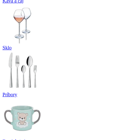
Káva a čaj
Sklo
Príbory