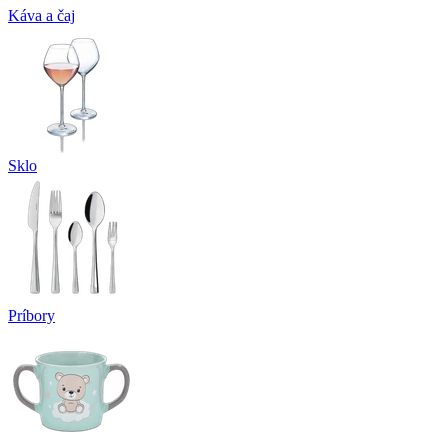
Káva a čaj
Sklo
Príbory