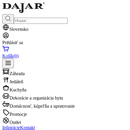
Slovensko
Prihlásiť sa
Košík
(0)
Záhrada
Jedáleň
Kuchyňa
Dekorácie a organizácia bytu
Domácnosť, kúpeľňa a upratovanie
Promocje
Outlet
Inšpirácie
Kontakt