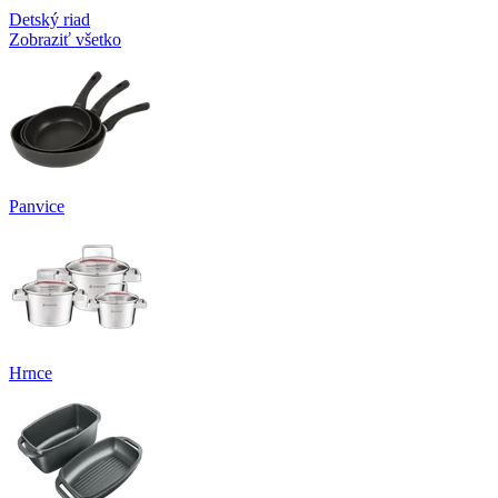
Detský riad
Zobraziť všetko
Panvice
Hrnce