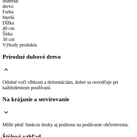
Materiál
drevo
Farba
hnedá
Dĺžka
40 cm
Šírka
30 cm
Výhody produktu
Prírodné dubové drevo
Odolné voči vlhkosti a deformáciám, dobre sa osvedčuje pri
každodennom používaní.
Na krájanie a servírovanie
Môže plniť funkciu dosky aj podnosu na podávanie občerstvenia.
Štýlový vzhľad