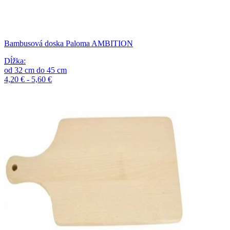
Bambusová doska Paloma AMBITION
Dĺžka
:
od
32
cm
do
45
cm
4,20 € - 5,60 €