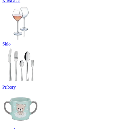
Káva a čaj
Sklo
Príbory