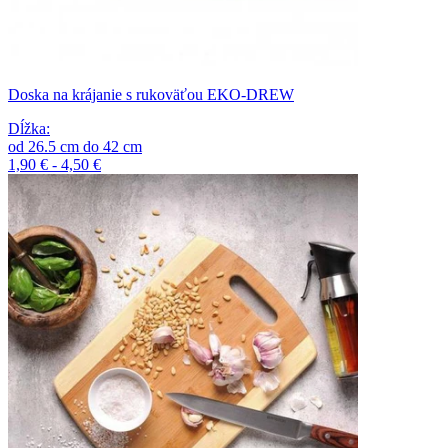
Doska na krájanie s rukoväťou EKO-DREW
Dĺžka
:
od
26.5
cm
do
42
cm
1,90 € - 4,50 €