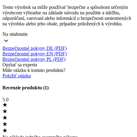
Tento výrobok sa môže používať bezpečne a spôsobom určeným
výrobcom výhradne na základe návodu na použitie a údržbu,
odporúčaní, varovaní alebo informácií o bezpečnosti umiestnených
na výrobku alebo jeho obale, prípadne priložených k výrobku.
Na stiahnutie
Bezpečnostné pokyny DE (PDF)
Bezpečnostné pokyny EN (PDF)
Bezpečnostné pokyny PL (PDF)
Opýtať sa experta
Máte otázku k tomuto produktu?
Položiť otázku
Recenzie produktu (1)
5.0