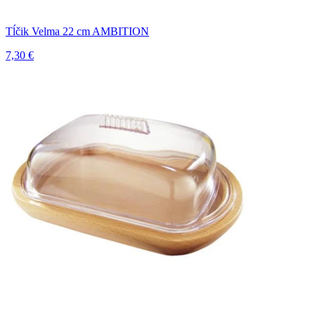
Tĺčik Velma 22 cm AMBITION
7,30 €