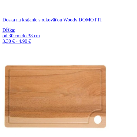
Doska na krájanie s rukoväťou Woody DOMOTTI
Dĺžka
:
od
30
cm
do
38
cm
3,30 € - 4,90 €