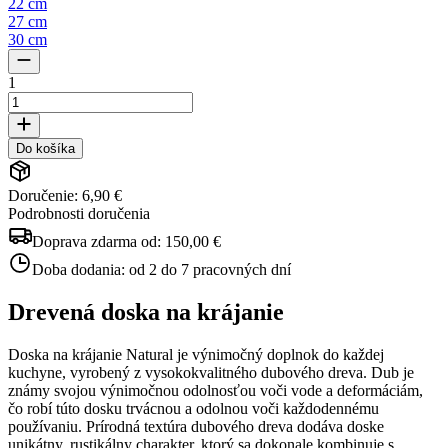
22 cm
27 cm
30 cm
1
Do košíka
Doručenie: 6,90 €
Podrobnosti doručenia
Doprava zdarma od:
150,00 €
Doba dodania:
od 2 do 7 pracovných dní
Drevená doska na krájanie
Doska na krájanie Natural je výnimočný doplnok do každej
kuchyne, vyrobený z vysokokvalitného dubového dreva. Dub je
známy svojou výnimočnou odolnosťou voči vode a deformáciám,
čo robí túto dosku trvácnou a odolnou voči každodennému
používaniu. Prírodná textúra dubového dreva dodáva doske
unikátny, rustikálny charakter, ktorý sa dokonale kombinuje s