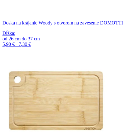
Doska na krájanie Woody s otvorom na zavesenie DOMOTTI
Dĺžka
:
od
26
cm
do
37
cm
5,90 € - 7,30 €