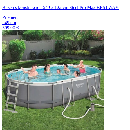
Bazén s konštrukciou 549 x 122 cm Steel Pro Max BESTWAY
Priemer
:
549
cm
599,00 €