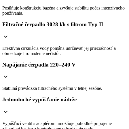
Posilňuje konštrukciu bazéna a zvyšuje stabilitu počas intenzívneho
používania.
Filtračné čerpadlo 3028 l/h s filtrom Typ II
Efektívna cirkulácia vody pomáha udržiavať jej priezračnosť a
obmedzuje hromadenie nečistôt.
Napájanie čerpadla 220–240 V
Stabilná prevádzka filtračného systému v letnej sezóne.
Jednoduché vypúšťanie nádrže
Vypúšťací ventil s adaptérom umožňuje pohodlné pripojenie
záhradnej hadice a kontrolované odvádzanie vody.