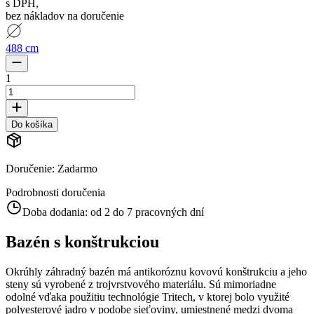
s DPH
,
bez nákladov na doručenie
488 cm
1
Do košíka
Doručenie
:
Zadarmo
Podrobnosti doručenia
Doba dodania:
od 2 do 7 pracovných dní
Bazén s konštrukciou
Okrúhly záhradný bazén má antikoróznu kovovú konštrukciu a jeho
steny sú vyrobené z trojvrstvového materiálu. Sú mimoriadne
odolné vďaka použitiu technológie Tritech, v ktorej bolo využité
polyesterové jadro v podobe sieťoviny, umiestnené medzi dvoma