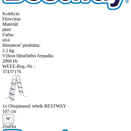
Kolekcia
:
Flowclear
Materiál
:
plast
Farba
:
sivá
Hmotnosť produktu
:
2.2 kg
Výkon filtračného čerpadla
:
2006 l/h
WEEE-Reg.-Nr.
:
37437176
1x Obojstranný rebrík BESTWAY
107 cm
Značka