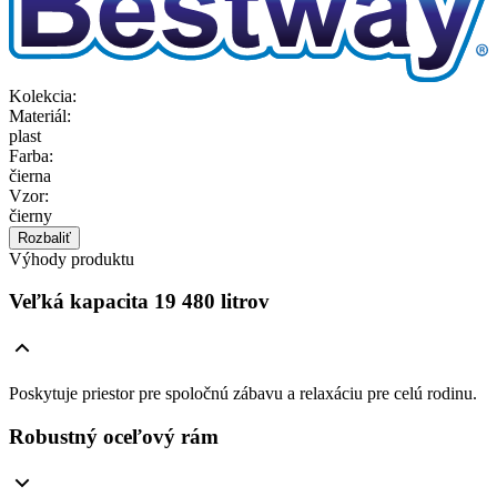
Kolekcia
:
Materiál
:
plast
Farba
:
čierna
Vzor
:
čierny
Rozbaliť
Výhody produktu
Veľká kapacita 19 480 litrov
Poskytuje priestor pre spoločnú zábavu a relaxáciu pre celú rodinu.
Robustný oceľový rám