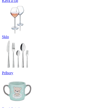
Káva a čaj
Sklo
Príbory