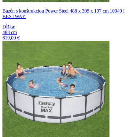
Bazén s konštrukciou Power Steel 488 x 305 x 107 cm 10949 l
BESTWAY
Dĺžka
:
488
cm
619,00 €