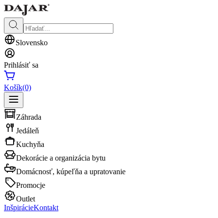
Slovensko
Prihlásiť sa
Košík
(0)
Záhrada
Jedáleň
Kuchyňa
Dekorácie a organizácia bytu
Domácnosť, kúpeľňa a upratovanie
Promocje
Outlet
Inšpirácie
Kontakt