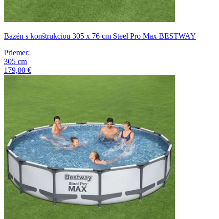
Bazén s konštrukciou 305 x 76 cm Steel Pro Max BESTWAY
Priemer
:
305
cm
179,00 €