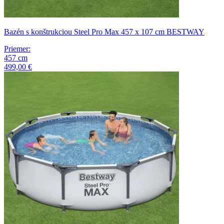
Bazén s konštrukciou Steel Pro Max 457 x 107 cm BESTWAY
Priemer
:
457
cm
499,00 €