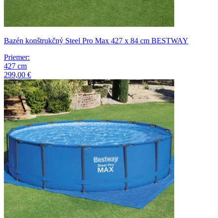
Bazén konštrukčný Steel Pro Max 427 x 84 cm BESTWAY
Priemer
:
427
cm
299,00 €