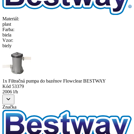
Materiál
:
plast
Farba
:
biela
Vzor
:
biely
1x Filtračná pumpa do bazénov Flowclear BESTWAY
Kód
53379
2006 l/h
Značka