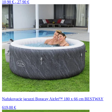
10,90 € - 27,90 €
Nafukovacie jacuzzi Boracay AirJet™ 180 x 66 cm BESTWAY
619,00 €