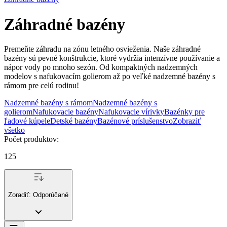
Záhradné bazény
Premeňte záhradu na zónu letného osvieženia. Naše záhradné
bazény sú pevné konštrukcie, ktoré vydržia intenzívne používanie a
nápor vody po mnoho sezón. Od kompaktných nadzemných
modelov s nafukovacím golierom až po veľké nadzemné bazény s
rámom pre celú rodinu!
Nadzemné bazény s rámom
Nadzemné bazény s
golierom
Nafukovacie bazény
Nafukovacie vírivky
Bazénky pre
ľadové kúpele
Detské bazény
Bazénové príslušenstvo
Zobraziť
všetko
Počet produktov
:
125
Zoradiť:
Odporúčané