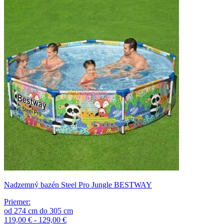
Nadzemný bazén Steel Pro Jungle BESTWAY
Priemer
:
od
274
cm
do
305
cm
119,00 € - 129,00 €