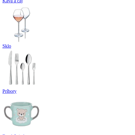
Káva a čaj
Sklo
Príbory