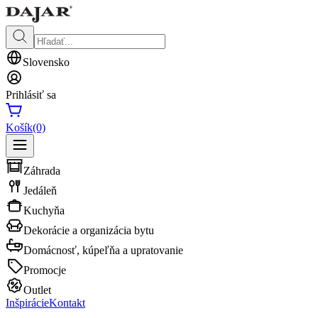
Slovensko
Prihlásiť sa
Košík
(0)
Záhrada
Jedáleň
Kuchyňa
Dekorácie a organizácia bytu
Domácnosť, kúpeľňa a upratovanie
Promocje
Outlet
Inšpirácie
Kontakt