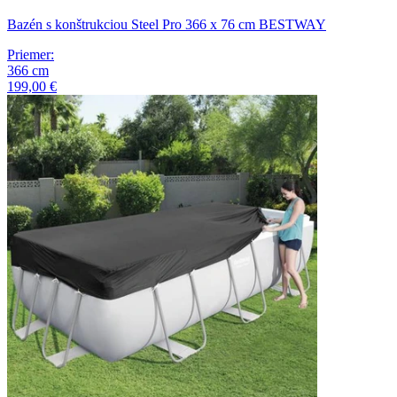
Bazén s konštrukciou Steel Pro 366 x 76 cm BESTWAY
Priemer
:
366
cm
199,00 €