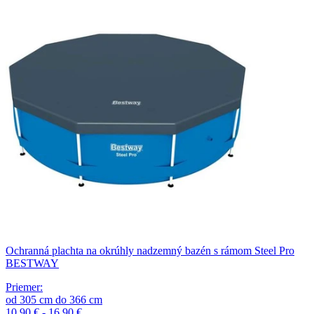
Ochranná plachta na okrúhly nadzemný bazén s rámom Steel Pro
BESTWAY
Priemer
:
od
305
cm
do
366
cm
10,90 € - 16,90 €