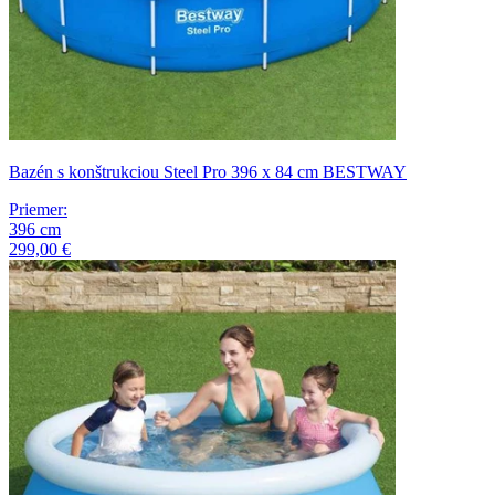
Bazén s konštrukciou Steel Pro 396 x 84 cm BESTWAY
Priemer
:
396
cm
299,00 €