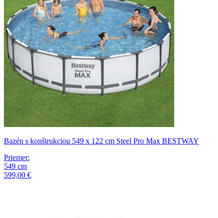
Bazén s konštrukciou 549 x 122 cm Steel Pro Max BESTWAY
Priemer
:
549
cm
599,00 €