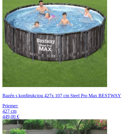
Bazén s konštrukciou 427x 107 cm Steel Pro Max BESTWAY
Priemer
:
427
cm
449,00 €