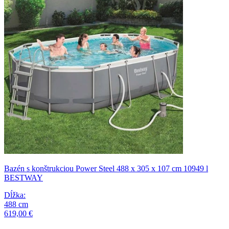
Bazén s konštrukciou Power Steel 488 x 305 x 107 cm 10949 l
BESTWAY
Dĺžka
:
488
cm
619,00 €