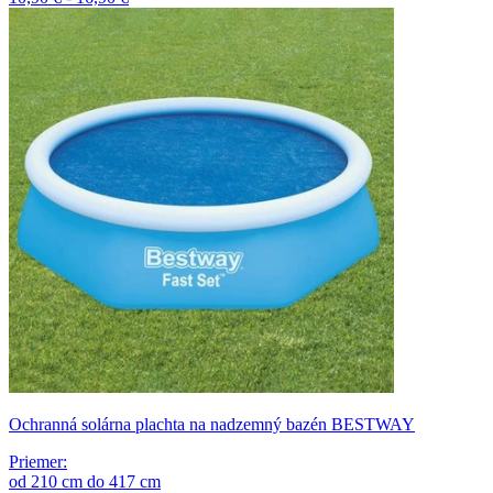
Ochranná solárna plachta na nadzemný bazén BESTWAY
Priemer
:
od
210
cm
do
417
cm