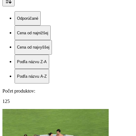
Odporúčané
Cena od najnižšej
Cena od najvyššej
Podľa názvu Z-A
Podľa názvu A-Z
Počet produktov
:
125