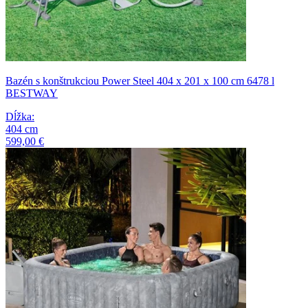
Bazén s konštrukciou Power Steel 404 x 201 x 100 cm 6478 l
BESTWAY
Dĺžka
:
404
cm
599,00 €