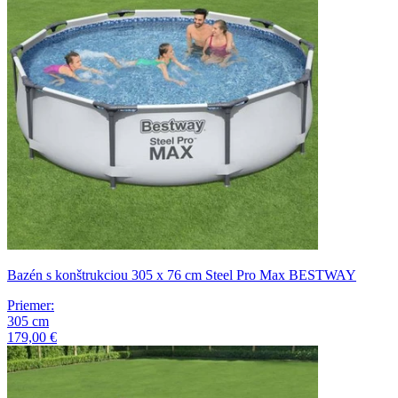
Bazén s konštrukciou 305 x 76 cm Steel Pro Max BESTWAY
Priemer
:
305
cm
179,00 €