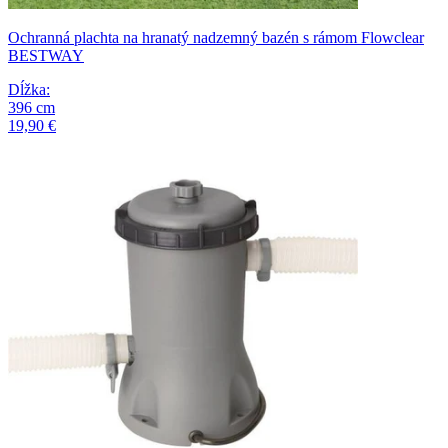
Ochranná plachta na hranatý nadzemný bazén s rámom Flowclear
BESTWAY
Dĺžka
:
396
cm
19,90 €