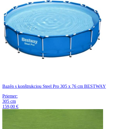
Bazén s konštrukciou Steel Pro 305 x 76 cm BESTWAY
Priemer
:
305
cm
159,00 €